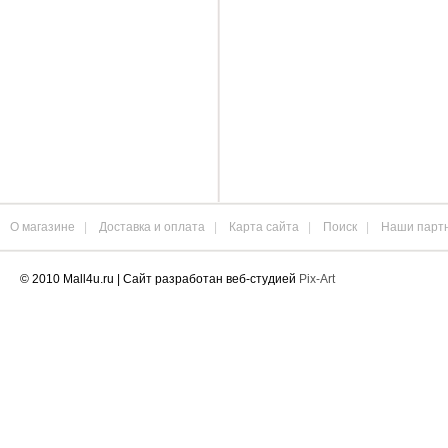
О магазине
|
Доставка и оплата
|
Карта сайта
|
Поиск
|
Наши парт
© 2010 Mall4u.ru | Сайт разработан веб-студией
Pix-Art