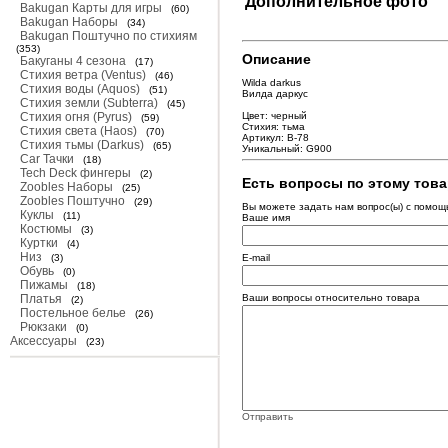
Дополнительное фото
Bakugan Карты для игры
(60)
Bakugan Наборы
(34)
Bakugan Поштучно по стихиям
(353)
Описание
Бакуганы 4 сезона
(17)
Стихия ветра (Ventus)
(46)
Wilda darkus
Стихия воды (Aquos)
(51)
Вилда даркус
Стихия земли (Subterra)
(45)
Стихия огня (Pyrus)
Цвет: черный
(59)
Стихия: тьма
Стихия света (Haos)
(70)
Артикул: В-78
Стихия тьмы (Darkus)
(65)
Уникальный: G900
Car Тачки
(18)
Tech Deck фингеры
(2)
Есть вопросы по этому тов
Zoobles Наборы
(25)
Zoobles Поштучно
(29)
Вы можете задать нам вопрос(ы) с помо
Куклы
(11)
Ваше имя
Костюмы
(3)
Куртки
(4)
Низ
(3)
E-mail
Обувь
(0)
Пижамы
(18)
Платья
Ваши вопросы относительно товара
(2)
Постельное белье
(26)
Рюкзаки
(0)
Аксессуары
(23)
Отправить